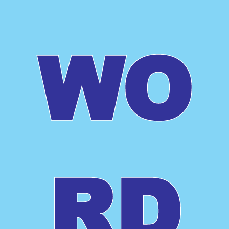
WO
RD